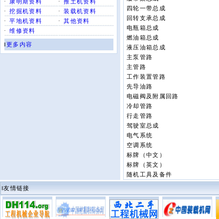
·
康明斯资料
·
推土机资料
四轮一带总成
·
挖掘机资料
·
装载机资料
回转支承总成
·
平地机资料
·
其他资料
电瓶箱总成
·
维修资料
燃油箱总成
‖
更多内容
液压油箱总成
主泵管路
主管路
工作装置管路
先导油路
电磁阀及附属回路
冷却管路
行走管路
驾驶室总成
电气系统
空调系统
标牌（中文）
标牌（英文）
随机工具及备件
‖友情链接