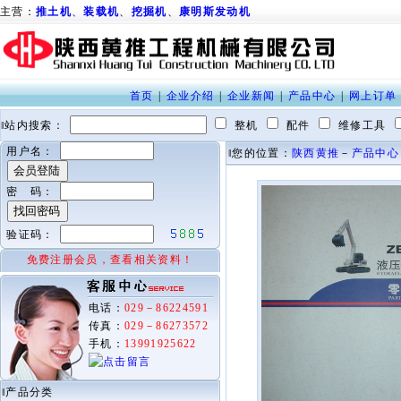
主营：
推土机
、
装载机
、
挖掘机
、
康明斯发动机
首页
|
企业介绍
|
企业新闻
|
产品中心
|
网上订单
‖站内搜索：
整机
配件
维修工具
用户名：
‖您的位置：
陕西黄推
－
产品中心
密 码：
验证码：
免费注册会员，查看相关资料！
电话：
029－86224591
传真：
029－86273572
手机：
13991925622
‖产品分类