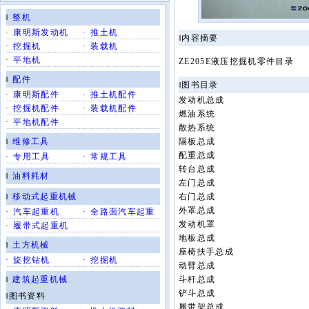
‖
整机
·
康明斯发动机
·
推土机
‖内容摘要
·
挖掘机
·
装载机
·
平地机
ZE205E液压挖掘机零件目录
‖
配件
‖图书目录
·
康明斯配件
·
推土机配件
发动机总成
·
挖掘机配件
·
装载机配件
燃油系统
·
平地机配件
散热系统
‖
维修工具
隔板总成
配重总成
·
专用工具
·
常规工具
转台总成
‖
油料耗材
左门总成
‖
移动式起重机械
右门总成
外罩总成
·
汽车起重机
·
全路面汽车起重
发动机罩
·
履带式起重机
地板总成
‖
土方机械
座椅扶手总成
·
旋挖钻机
·
挖掘机
动臂总成
‖
建筑起重机械
斗杆总成
铲斗总成
‖图书资料
履带架总成